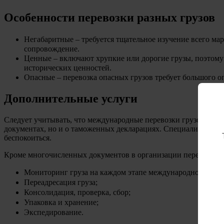
Особенности перевозки разных грузов
Негабаритные – требуется тщательное изучение всего ма
сопровождение.
Ценные – включают хрупкие или дорогие грузы, поэтому
исторических ценностей.
Опасные – перевозка опасных грузов требует большого оп
Дополнительные услуги
Следует учитывать, что международные перевозки грузов всегд
документах, но и о таможенных декларациях. Специалисты к
беспокоиться.
Кроме многочисленных документов в организации перевозок с
Мониторинг груза на каждом этапе
международной пере
Переадресация груза;
Консолидация, проверка, сбор;
Упаковка и хранение;
Экспедирование.