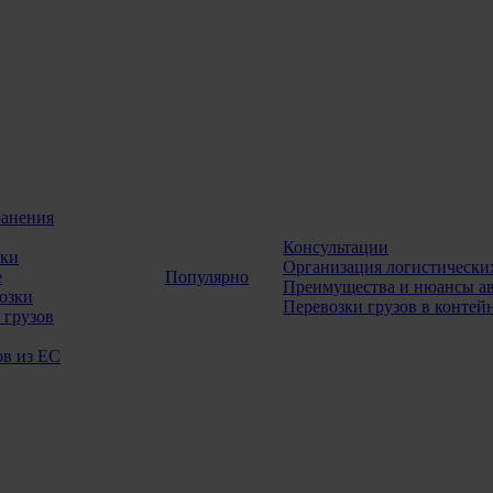
ранения
Консультации
зки
Организация логистических
е
Популярно
Преимущества и нюансы ав
озки
Перевозки грузов в контей
 грузов
ов из ЕС