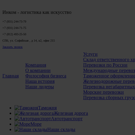
Инком - логистика как искусство
+7 (931) 244-73-79
+7 (931) 244-71-75
+7 (812) 493-25-50
СПб, ул. Софийская , д 14, к2, офис 215
Заказать звонок
Услуги
Склад ответственного х
Компания
Перевозки по России
О компании
Международные перево
Главная
Философия бизнеса
Таможенное оформлени
Наша история
Железнодорожные перев
Наши лидеры
Перевозка негабаритных
Морские перевозки
Перевозка сборных груз
Таможня
Железная дорога
Автотранспорт
Море
Наши склады