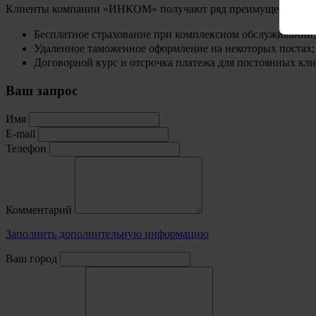
Клиенты компании «ИНКОМ» получают ряд преимуществ:
Бесплатное страхование при комплексном обслуживании;
Удаленное таможенное оформление на некоторых постах;
Договорной курс и отсрочка платежа для постоянных кли
Ваш запрос
Имя
E-mail
Телефон
Комментарий
Заполнить дополнительную информацию
Ваш город