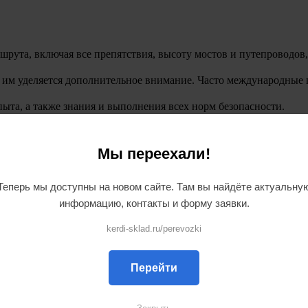
ршрута, включая все препятствия, высоту мостов и путепроводов
 им уделяется дополнительное внимание. Часто
международные 
ыта, а также знания и выполнения всех норм безопасности.
Мы переехали!
а связаны с большим количеством обязательной документации. Р
омпании «ИНКОМ» оперативно оформляют любые необходимые до
Теперь мы доступны на новом сайте. Там вы найдёте актуальну
информацию, контакты и форму заявки.
уществует целый перечень дополнительных услуг:
kerdi-sklad.ru/perevozki
возки
;
Перейти