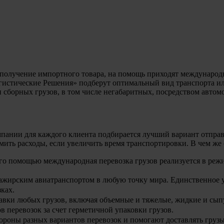
и получение импортного товара, на помощь приходят международ
стические Решения» подберут оптимальный вид транспорта или
сборных грузов, в том числе негабаритных, посредством автом
мпании для каждого клиента подбирается лучший вариант отправ
омить расходы, если увеличить время транспортировки. В чем ж
 его помощью
международная перевозка грузов
реализуется в реж
сажирским авиатранспортом в любую точку мира. Единственное у
зках
.
авки любых грузов, включая объемные и тяжелые, жидкие и сып
 перевозок за счет герметичной упаковки грузов.
ороны разных вариантов перевозок и помогают доставлять грузы 