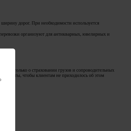
, ширину дорог. При необходимости используется
перевозки
организуют для антикварных, ювелирных и
ечь не только о страховании грузов и сопроводительных
кументы, чтобы клиентам не приходилось об этом
ю