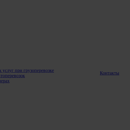
 услуг при грузоперевозке
Контакты
топеревозок
нерах